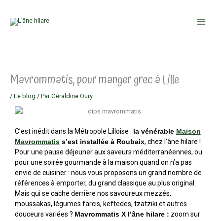
Aller
au
contenu
Mavrommatis, pour manger grec à Lille
/
Le blog
/ Par
Géraldine Oury
C’est inédit dans la Métropole Lilloise :
la vénérable
Maison
Mavrommatis
s’est installée à Roubaix
, chez l’âne hilare !
Pour une pause déjeuner aux saveurs méditerranéennes, ou
pour une soirée gourmande à la maison quand on n’a pas
envie de cuisiner : nous vous proposons un grand nombre de
références à emporter, du grand classique au plus original.
Mais qui se cache derrière nos savoureux mezzés,
moussakas, légumes farcis, keftedes, tzatziki et autres
douceurs variées ?
Mavrommatis X l’âne hilare :
zoom sur