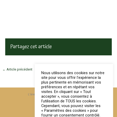
Partagez cet article
←
Article précédent
Nous utilisons des cookies sur notre
site pour vous offrir l'expérience la
plus pertinente en mémorisant vos
préférences et en répétant vos
visites. En cliquant sur « Tout
L'âne hilare, 5 rue de l'Hospice, 59100 Roubaix
accepter », vous consentez à
tél : 07 77 34 20 65
l'utilisation de TOUS les cookies.
Cependant, vous pouvez visiter les
contact@lanehilare.fr
« Paramètres des cookies » pour
fournir un consentement contrôlé.
Mentions légales